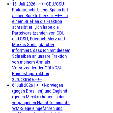
18. Juli 2026
|
+++CDU/CSU-
Fraktionschef Jens Spahn hat
seinen Rücktritt erklärt+++ .In
einem Brief an die Fraktion
schreibt er: „Ich habe die
Parteivorsitzenden von CDU
und CSU, Friedrich Merz und
Markus Söder, darüber
informiert, dass ich mit diesem
Schreiben an unsere Fraktion
von meinem Amt als
Vorsitzender der CDU/CSU-
Bundestagsfraktion
zurücktrete.+++
6. Juli 2026
|
+++Norwegen
(gegen Brasilien) und England
(gegen Mexiko) haben in der
vergangenen Nacht fulminante
WM-Siege eingefahren und