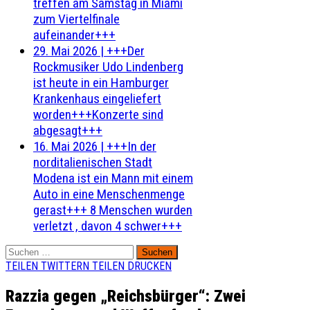
treffen am Samstag in Miami
zum Viertelfinale
aufeinander+++
29. Mai 2026
|
+++Der
Rockmusiker Udo Lindenberg
ist heute in ein Hamburger
Krankenhaus eingeliefert
worden+++Konzerte sind
abgesagt+++
16. Mai 2026
|
+++In der
norditalienischen Stadt
Modena ist ein Mann mit einem
Auto in eine Menschenmenge
gerast+++ 8 Menschen wurden
verletzt , davon 4 schwer+++
Suchen
nach:
TEILEN
TWITTERN
TEILEN
DRUCKEN
Razzia gegen „Reichsbürger“: Zwei