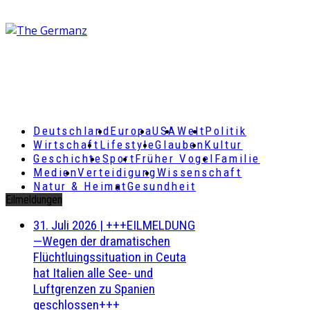
Deutschland
Europa
USA
Welt
Politik
Wirtschaft
Lifestyle
Glauben
Kultur
Geschichte
Sport
Früher Vogel
Familie
Medien
Verteidigung
Wissenschaft
Natur & Heimat
Gesundheit
Eilmeldungen
31. Juli 2026
|
+++EILMELDUNG
—Wegen der dramatischen
Flüchtluingssituation in Ceuta
hat Italien alle See- und
Luftgrenzen zu Spanien
geschlossen+++