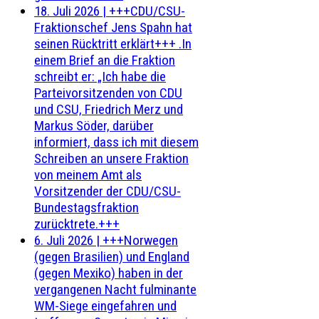
18. Juli 2026
|
+++CDU/CSU-
Fraktionschef Jens Spahn hat
seinen Rücktritt erklärt+++ .In
einem Brief an die Fraktion
schreibt er: „Ich habe die
Parteivorsitzenden von CDU
und CSU, Friedrich Merz und
Markus Söder, darüber
informiert, dass ich mit diesem
Schreiben an unsere Fraktion
von meinem Amt als
Vorsitzender der CDU/CSU-
Bundestagsfraktion
zurücktrete.+++
6. Juli 2026
|
+++Norwegen
(gegen Brasilien) und England
(gegen Mexiko) haben in der
vergangenen Nacht fulminante
WM-Siege eingefahren und