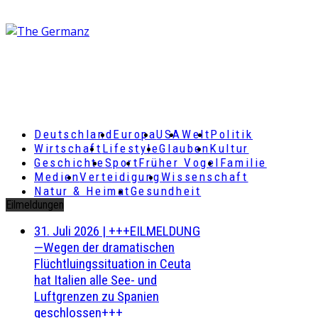
Deutschland
Europa
USA
Welt
Politik
Wirtschaft
Lifestyle
Glauben
Kultur
Geschichte
Sport
Früher Vogel
Familie
Medien
Verteidigung
Wissenschaft
Natur & Heimat
Gesundheit
Eilmeldungen
31. Juli 2026
|
+++EILMELDUNG
—Wegen der dramatischen
Flüchtluingssituation in Ceuta
hat Italien alle See- und
Luftgrenzen zu Spanien
geschlossen+++