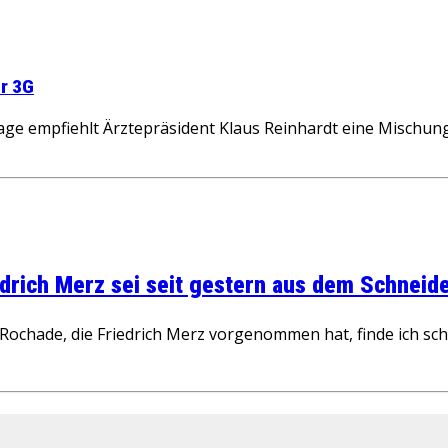
ür 3G
age empfiehlt Ärztepräsident Klaus Reinhardt eine Mischun
rich Merz sei seit gestern aus dem Schneider
ochade, die Friedrich Merz vorgenommen hat, finde ich schw