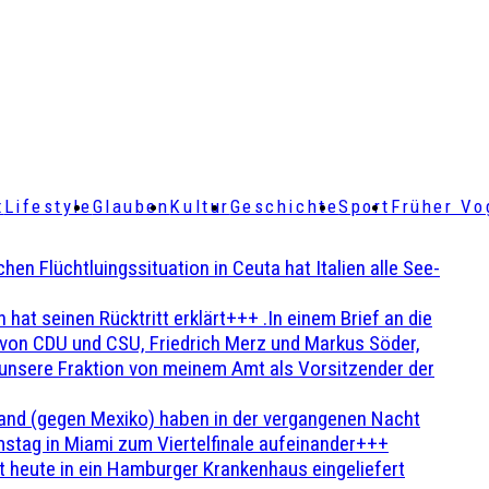
t
Lifestyle
Glauben
Kultur
Geschichte
Sport
Früher Vo
Flüchtluingssituation in Ceuta hat Italien alle See-
t seinen Rücktritt erklärt+++ .In einem Brief an die
en von CDU und CSU, Friedrich Merz und Markus Söder,
 unsere Fraktion von meinem Amt als Vorsitzender der
and (gegen Mexiko) haben in der vergangenen Nacht
stag in Miami zum Viertelfinale aufeinander+++
 heute in ein Hamburger Krankenhaus eingeliefert