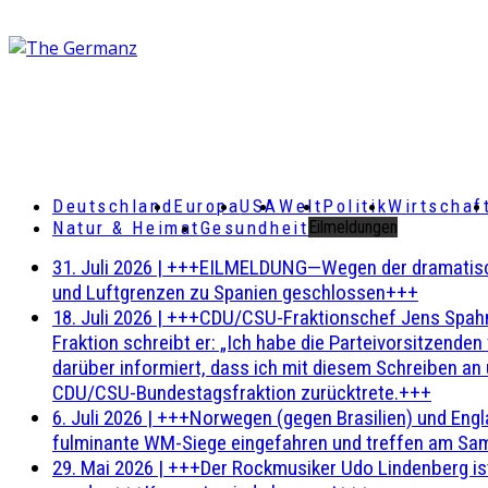
Deutschland
Europa
USA
Welt
Politik
Wirtschaf
Natur & Heimat
Gesundheit
Eilmeldungen
31. Juli 2026
|
+++EILMELDUNG—Wegen der dramatischen 
und Luftgrenzen zu Spanien geschlossen+++
18. Juli 2026
|
+++CDU/CSU-Fraktionschef Jens Spahn ha
Fraktion schreibt er: „Ich habe die Parteivorsitzend
darüber informiert, dass ich mit diesem Schreiben an
CDU/CSU-Bundestagsfraktion zurücktrete.+++
6. Juli 2026
|
+++Norwegen (gegen Brasilien) und Engl
fulminante WM-Siege eingefahren und treffen am Sam
29. Mai 2026
|
+++Der Rockmusiker Udo Lindenberg ist