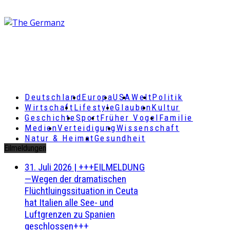
Deutschland
Europa
USA
Welt
Politik
Wirtschaft
Lifestyle
Glauben
Kultur
Geschichte
Sport
Früher Vogel
Familie
Medien
Verteidigung
Wissenschaft
Natur & Heimat
Gesundheit
Eilmeldungen
31. Juli 2026
|
+++EILMELDUNG
—Wegen der dramatischen
Flüchtluingssituation in Ceuta
hat Italien alle See- und
Luftgrenzen zu Spanien
geschlossen+++