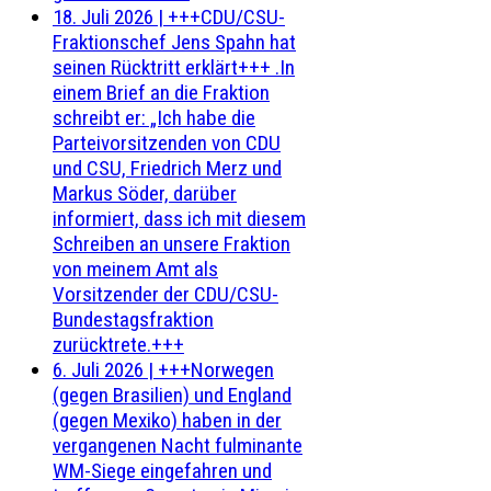
18. Juli 2026
|
+++CDU/CSU-
Fraktionschef Jens Spahn hat
seinen Rücktritt erklärt+++ .In
einem Brief an die Fraktion
schreibt er: „Ich habe die
Parteivorsitzenden von CDU
und CSU, Friedrich Merz und
Markus Söder, darüber
informiert, dass ich mit diesem
Schreiben an unsere Fraktion
von meinem Amt als
Vorsitzender der CDU/CSU-
Bundestagsfraktion
zurücktrete.+++
6. Juli 2026
|
+++Norwegen
(gegen Brasilien) und England
(gegen Mexiko) haben in der
vergangenen Nacht fulminante
WM-Siege eingefahren und