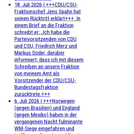
18. Juli 2026
|
+++CDU/CSU-
Fraktionschef Jens Spahn hat
seinen Rücktritt erklärt+++ .In
einem Brief an die Fraktion
schreibt er: „Ich habe die
Parteivorsitzenden von CDU
und CSU, Friedrich Merz und
Markus Söder, darüber
informiert, dass ich mit diesem
Schreiben an unsere Fraktion
von meinem Amt als
Vorsitzender der CDU/CSU-
Bundestagsfraktion
zurücktrete.+++
6. Juli 2026
|
+++Norwegen
(gegen Brasilien) und England
(gegen Mexiko) haben in der
vergangenen Nacht fulminante
WM-Siege eingefahren und