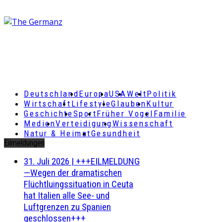
Deutschland
Europa
USA
Welt
Politik
Wirtschaft
Lifestyle
Glauben
Kultur
Geschichte
Sport
Früher Vogel
Familie
Medien
Verteidigung
Wissenschaft
Natur & Heimat
Gesundheit
Eilmeldungen
31. Juli 2026
|
+++EILMELDUNG
—Wegen der dramatischen
Flüchtluingssituation in Ceuta
hat Italien alle See- und
Luftgrenzen zu Spanien
geschlossen+++