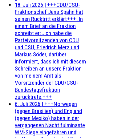
18. Juli 2026
|
+++CDU/CSU-
Fraktionschef Jens Spahn hat
seinen Rücktritt erklärt+++ .In
einem Brief an die Fraktion
schreibt er: „Ich habe die
Parteivorsitzenden von CDU
und CSU, Friedrich Merz und
Markus Söder, darüber
informiert, dass ich mit diesem
Schreiben an unsere Fraktion
von meinem Amt als
Vorsitzender der CDU/CSU-
Bundestagsfraktion
zurücktrete.+++
6. Juli 2026
|
+++Norwegen
(gegen Brasilien) und England
(gegen Mexiko) haben in der
vergangenen Nacht fulminante
WM-Siege eingefahren und