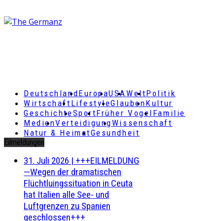
Deutschland
Europa
USA
Welt
Politik
Wirtschaft
Lifestyle
Glauben
Kultur
Geschichte
Sport
Früher Vogel
Familie
Medien
Verteidigung
Wissenschaft
Natur & Heimat
Gesundheit
Eilmeldungen
31. Juli 2026
|
+++EILMELDUNG
—Wegen der dramatischen
Flüchtluingssituation in Ceuta
hat Italien alle See- und
Luftgrenzen zu Spanien
geschlossen+++