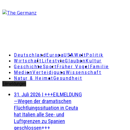
Deutschland
Europa
USA
Welt
Politik
Wirtschaft
Lifestyle
Glauben
Kultur
Geschichte
Sport
Früher Vogel
Familie
Medien
Verteidigung
Wissenschaft
Natur & Heimat
Gesundheit
Eilmeldungen
31. Juli 2026
|
+++EILMELDUNG
—Wegen der dramatischen
Flüchtluingssituation in Ceuta
hat Italien alle See- und
Luftgrenzen zu Spanien
geschlossen+++