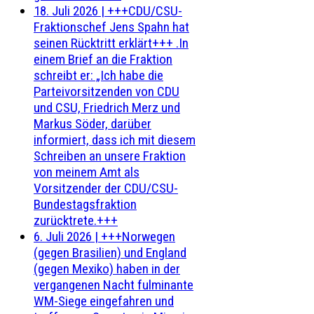
18. Juli 2026
|
+++CDU/CSU-
Fraktionschef Jens Spahn hat
seinen Rücktritt erklärt+++ .In
einem Brief an die Fraktion
schreibt er: „Ich habe die
Parteivorsitzenden von CDU
und CSU, Friedrich Merz und
Markus Söder, darüber
informiert, dass ich mit diesem
Schreiben an unsere Fraktion
von meinem Amt als
Vorsitzender der CDU/CSU-
Bundestagsfraktion
zurücktrete.+++
6. Juli 2026
|
+++Norwegen
(gegen Brasilien) und England
(gegen Mexiko) haben in der
vergangenen Nacht fulminante
WM-Siege eingefahren und