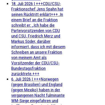
18. Juli 2026
|
+++CDU/CSU-
Fraktionschef Jens Spahn hat
seinen Rücktritt erklärt+++ .In
einem Brief an die Fraktion
schreibt er: „Ich habe die
Parteivorsitzenden von CDU
und CSU, Friedrich Merz und
Markus Söder, darüber
informiert, dass ich mit diesem
Schreiben an unsere Fraktion
von meinem Amt als
Vorsitzender der CDU/CSU-
Bundestagsfraktion
zurücktrete.+++
6. Juli 2026
|
+++Norwegen
(gegen Brasilien) und England
(gegen Mexiko) haben in der
vergangenen Nacht fulminante
WM-Siege eingefahren und