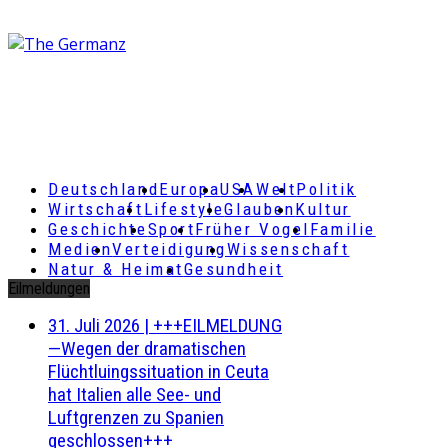
Deutschland
Europa
USA
Welt
Politik
Wirtschaft
Lifestyle
Glauben
Kultur
Geschichte
Sport
Früher Vogel
Familie
Medien
Verteidigung
Wissenschaft
Natur & Heimat
Gesundheit
Eilmeldungen
31. Juli 2026
|
+++EILMELDUNG
—Wegen der dramatischen
Flüchtluingssituation in Ceuta
hat Italien alle See- und
Luftgrenzen zu Spanien
geschlossen+++