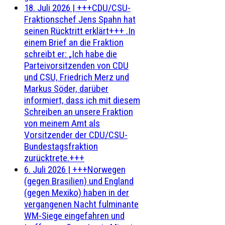
18. Juli 2026
|
+++CDU/CSU-
Fraktionschef Jens Spahn hat
seinen Rücktritt erklärt+++ .In
einem Brief an die Fraktion
schreibt er: „Ich habe die
Parteivorsitzenden von CDU
und CSU, Friedrich Merz und
Markus Söder, darüber
informiert, dass ich mit diesem
Schreiben an unsere Fraktion
von meinem Amt als
Vorsitzender der CDU/CSU-
Bundestagsfraktion
zurücktrete.+++
6. Juli 2026
|
+++Norwegen
(gegen Brasilien) und England
(gegen Mexiko) haben in der
vergangenen Nacht fulminante
WM-Siege eingefahren und