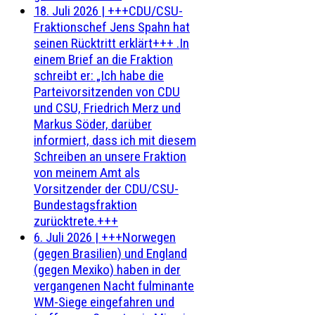
18. Juli 2026
|
+++CDU/CSU-
Fraktionschef Jens Spahn hat
seinen Rücktritt erklärt+++ .In
einem Brief an die Fraktion
schreibt er: „Ich habe die
Parteivorsitzenden von CDU
und CSU, Friedrich Merz und
Markus Söder, darüber
informiert, dass ich mit diesem
Schreiben an unsere Fraktion
von meinem Amt als
Vorsitzender der CDU/CSU-
Bundestagsfraktion
zurücktrete.+++
6. Juli 2026
|
+++Norwegen
(gegen Brasilien) und England
(gegen Mexiko) haben in der
vergangenen Nacht fulminante
WM-Siege eingefahren und