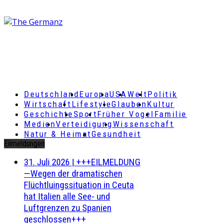
Deutschland
Europa
USA
Welt
Politik
Wirtschaft
Lifestyle
Glauben
Kultur
Geschichte
Sport
Früher Vogel
Familie
Medien
Verteidigung
Wissenschaft
Natur & Heimat
Gesundheit
Eilmeldungen
31. Juli 2026
|
+++EILMELDUNG
—Wegen der dramatischen
Flüchtluingssituation in Ceuta
hat Italien alle See- und
Luftgrenzen zu Spanien
geschlossen+++