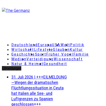
Deutschland
Europa
USA
Welt
Politik
Wirtschaft
Lifestyle
Glauben
Kultur
Geschichte
Sport
Früher Vogel
Familie
Medien
Verteidigung
Wissenschaft
Natur & Heimat
Gesundheit
Eilmeldungen
31. Juli 2026
|
+++EILMELDUNG
—Wegen der dramatischen
Flüchtluingssituation in Ceuta
hat Italien alle See- und
Luftgrenzen zu Spanien
geschlossen+++