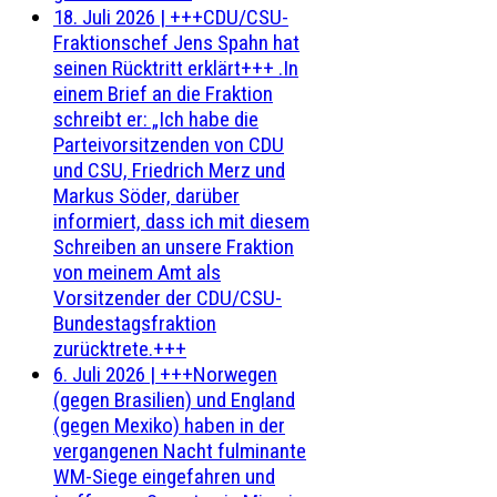
18. Juli 2026
|
+++CDU/CSU-
Fraktionschef Jens Spahn hat
seinen Rücktritt erklärt+++ .In
einem Brief an die Fraktion
schreibt er: „Ich habe die
Parteivorsitzenden von CDU
und CSU, Friedrich Merz und
Markus Söder, darüber
informiert, dass ich mit diesem
Schreiben an unsere Fraktion
von meinem Amt als
Vorsitzender der CDU/CSU-
Bundestagsfraktion
zurücktrete.+++
6. Juli 2026
|
+++Norwegen
(gegen Brasilien) und England
(gegen Mexiko) haben in der
vergangenen Nacht fulminante
WM-Siege eingefahren und