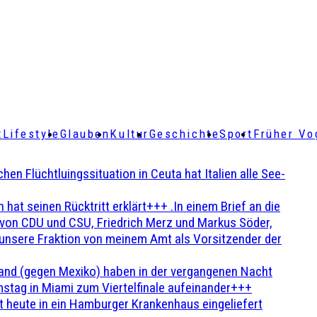
t
Lifestyle
Glauben
Kultur
Geschichte
Sport
Früher Vo
Flüchtluingssituation in Ceuta hat Italien alle See-
t seinen Rücktritt erklärt+++ .In einem Brief an die
en von CDU und CSU, Friedrich Merz und Markus Söder,
 unsere Fraktion von meinem Amt als Vorsitzender der
and (gegen Mexiko) haben in der vergangenen Nacht
stag in Miami zum Viertelfinale aufeinander+++
 heute in ein Hamburger Krankenhaus eingeliefert