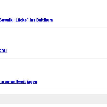
Suwalki-Lücke“ ins Baltikum
 CDU
urow weltweit jagen