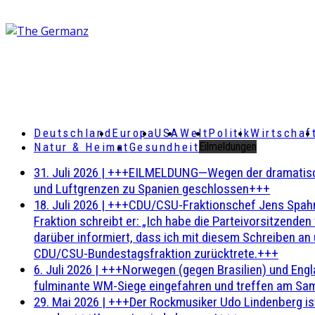
Deutschland
Europa
USA
Welt
Politik
Wirtschaf
Natur & Heimat
Gesundheit
Eilmeldungen
31. Juli 2026
|
+++EILMELDUNG—Wegen der dramatischen 
und Luftgrenzen zu Spanien geschlossen+++
18. Juli 2026
|
+++CDU/CSU-Fraktionschef Jens Spahn ha
Fraktion schreibt er: „Ich habe die Parteivorsitzend
darüber informiert, dass ich mit diesem Schreiben an
CDU/CSU-Bundestagsfraktion zurücktrete.+++
6. Juli 2026
|
+++Norwegen (gegen Brasilien) und Engl
fulminante WM-Siege eingefahren und treffen am Sam
29. Mai 2026
|
+++Der Rockmusiker Udo Lindenberg ist