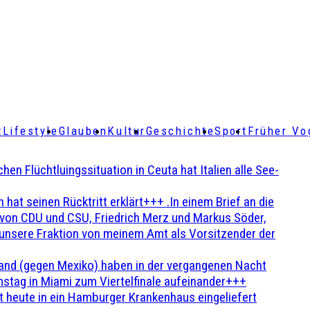
t
Lifestyle
Glauben
Kultur
Geschichte
Sport
Früher Vo
Flüchtluingssituation in Ceuta hat Italien alle See-
t seinen Rücktritt erklärt+++ .In einem Brief an die
en von CDU und CSU, Friedrich Merz und Markus Söder,
 unsere Fraktion von meinem Amt als Vorsitzender der
and (gegen Mexiko) haben in der vergangenen Nacht
stag in Miami zum Viertelfinale aufeinander+++
 heute in ein Hamburger Krankenhaus eingeliefert