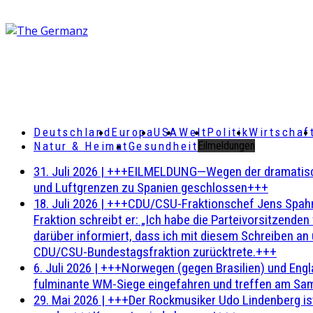
Deutschland
Europa
USA
Welt
Politik
Wirtschaf
Natur & Heimat
Gesundheit
Eilmeldungen
31. Juli 2026
|
+++EILMELDUNG—Wegen der dramatischen 
und Luftgrenzen zu Spanien geschlossen+++
18. Juli 2026
|
+++CDU/CSU-Fraktionschef Jens Spahn ha
Fraktion schreibt er: „Ich habe die Parteivorsitzend
darüber informiert, dass ich mit diesem Schreiben an
CDU/CSU-Bundestagsfraktion zurücktrete.+++
6. Juli 2026
|
+++Norwegen (gegen Brasilien) und Engl
fulminante WM-Siege eingefahren und treffen am Sam
29. Mai 2026
|
+++Der Rockmusiker Udo Lindenberg ist