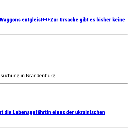
 Waggons entgleist+++Zur Ursache gibt es bisher keine
rchsuchung in Brandenburg…
t die Lebensgefährtin eines der ukrainischen