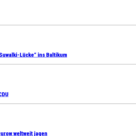
Suwalki-Lücke“ ins Baltikum
 CDU
urow weltweit jagen