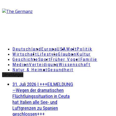
Deutschland
Europa
USA
Welt
Politik
Wirtschaft
Lifestyle
Glauben
Kultur
Geschichte
Sport
Früher Vogel
Familie
Medien
Verteidigung
Wissenschaft
Natur & Heimat
Gesundheit
Eilmeldungen
31. Juli 2026
|
+++EILMELDUNG
—Wegen der dramatischen
Flüchtluingssituation in Ceuta
hat Italien alle See- und
Luftgrenzen zu Spanien
geschlossen+++