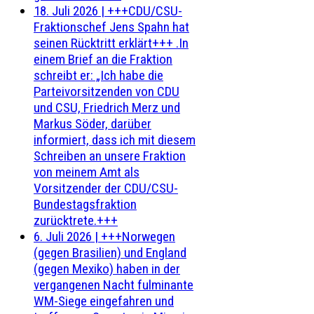
18. Juli 2026
|
+++CDU/CSU-
Fraktionschef Jens Spahn hat
seinen Rücktritt erklärt+++ .In
einem Brief an die Fraktion
schreibt er: „Ich habe die
Parteivorsitzenden von CDU
und CSU, Friedrich Merz und
Markus Söder, darüber
informiert, dass ich mit diesem
Schreiben an unsere Fraktion
von meinem Amt als
Vorsitzender der CDU/CSU-
Bundestagsfraktion
zurücktrete.+++
6. Juli 2026
|
+++Norwegen
(gegen Brasilien) und England
(gegen Mexiko) haben in der
vergangenen Nacht fulminante
WM-Siege eingefahren und