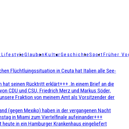
t
Lifestyle
Glauben
Kultur
Geschichte
Sport
Früher Vo
Flüchtluingssituation in Ceuta hat Italien alle See-
t seinen Rücktritt erklärt+++ .In einem Brief an die
en von CDU und CSU, Friedrich Merz und Markus Söder,
 unsere Fraktion von meinem Amt als Vorsitzender der
and (gegen Mexiko) haben in der vergangenen Nacht
stag in Miami zum Viertelfinale aufeinander+++
 heute in ein Hamburger Krankenhaus eingeliefert