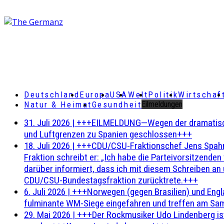
Deutschland
Europa
USA
Welt
Politik
Wirtschaf
Natur & Heimat
Gesundheit
Eilmeldungen
31. Juli 2026
|
+++EILMELDUNG—Wegen der dramatischen 
und Luftgrenzen zu Spanien geschlossen+++
18. Juli 2026
|
+++CDU/CSU-Fraktionschef Jens Spahn ha
Fraktion schreibt er: „Ich habe die Parteivorsitzend
darüber informiert, dass ich mit diesem Schreiben an
CDU/CSU-Bundestagsfraktion zurücktrete.+++
6. Juli 2026
|
+++Norwegen (gegen Brasilien) und Engl
fulminante WM-Siege eingefahren und treffen am Sam
29. Mai 2026
|
+++Der Rockmusiker Udo Lindenberg ist