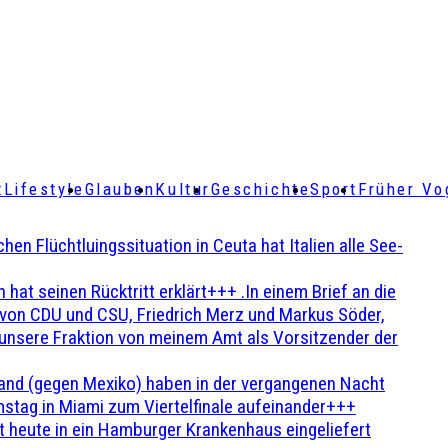
t
Lifestyle
Glauben
Kultur
Geschichte
Sport
Früher Vo
Flüchtluingssituation in Ceuta hat Italien alle See-
t seinen Rücktritt erklärt+++ .In einem Brief an die
en von CDU und CSU, Friedrich Merz und Markus Söder,
 unsere Fraktion von meinem Amt als Vorsitzender der
and (gegen Mexiko) haben in der vergangenen Nacht
stag in Miami zum Viertelfinale aufeinander+++
 heute in ein Hamburger Krankenhaus eingeliefert