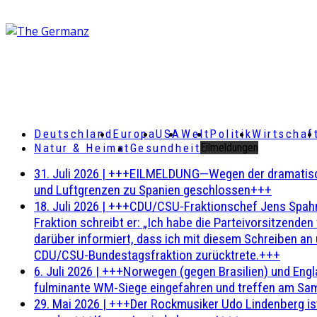
Deutschland
Europa
USA
Welt
Politik
Wirtschaf
Natur & Heimat
Gesundheit
Eilmeldungen
31. Juli 2026
|
+++EILMELDUNG—Wegen der dramatischen 
und Luftgrenzen zu Spanien geschlossen+++
18. Juli 2026
|
+++CDU/CSU-Fraktionschef Jens Spahn ha
Fraktion schreibt er: „Ich habe die Parteivorsitzend
darüber informiert, dass ich mit diesem Schreiben an
CDU/CSU-Bundestagsfraktion zurücktrete.+++
6. Juli 2026
|
+++Norwegen (gegen Brasilien) und Engl
fulminante WM-Siege eingefahren und treffen am Sam
29. Mai 2026
|
+++Der Rockmusiker Udo Lindenberg ist