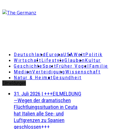
Deutschland
Europa
USA
Welt
Politik
Wirtschaft
Lifestyle
Glauben
Kultur
Geschichte
Sport
Früher Vogel
Familie
Medien
Verteidigung
Wissenschaft
Natur & Heimat
Gesundheit
Eilmeldungen
31. Juli 2026
|
+++EILMELDUNG
—Wegen der dramatischen
Flüchtluingssituation in Ceuta
hat Italien alle See- und
Luftgrenzen zu Spanien
geschlossen+++