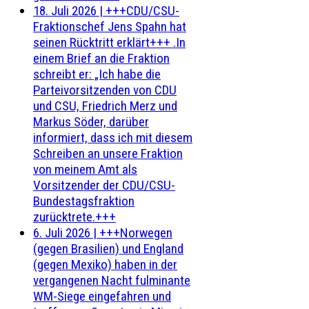
18. Juli 2026
|
+++CDU/CSU-
Fraktionschef Jens Spahn hat
seinen Rücktritt erklärt+++ .In
einem Brief an die Fraktion
schreibt er: „Ich habe die
Parteivorsitzenden von CDU
und CSU, Friedrich Merz und
Markus Söder, darüber
informiert, dass ich mit diesem
Schreiben an unsere Fraktion
von meinem Amt als
Vorsitzender der CDU/CSU-
Bundestagsfraktion
zurücktrete.+++
6. Juli 2026
|
+++Norwegen
(gegen Brasilien) und England
(gegen Mexiko) haben in der
vergangenen Nacht fulminante
WM-Siege eingefahren und