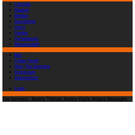
Lifestyle
Glauben
Medien
Geschichte
Sport
Familie
Verteidigung
Wissenschaft
Abo
Früher Vogel
Über The Germanz
Impressum
Datenschutz
Login
The Germanz - Andere Themen. Andere Köpfe. Andere Meinungen.