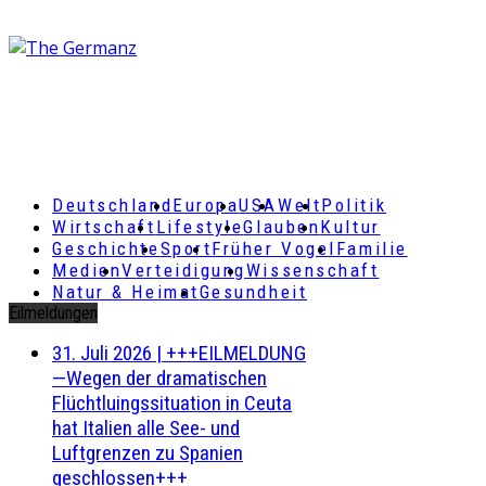
Deutschland
Europa
USA
Welt
Politik
Wirtschaft
Lifestyle
Glauben
Kultur
Geschichte
Sport
Früher Vogel
Familie
Medien
Verteidigung
Wissenschaft
Natur & Heimat
Gesundheit
Eilmeldungen
31. Juli 2026
|
+++EILMELDUNG
—Wegen der dramatischen
Flüchtluingssituation in Ceuta
hat Italien alle See- und
Luftgrenzen zu Spanien
geschlossen+++