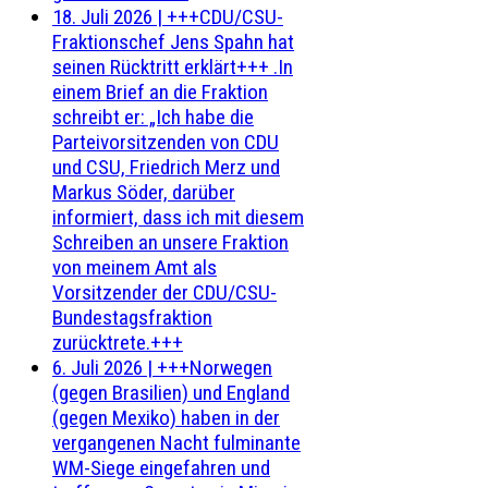
18. Juli 2026
|
+++CDU/CSU-
Fraktionschef Jens Spahn hat
seinen Rücktritt erklärt+++ .In
einem Brief an die Fraktion
schreibt er: „Ich habe die
Parteivorsitzenden von CDU
und CSU, Friedrich Merz und
Markus Söder, darüber
informiert, dass ich mit diesem
Schreiben an unsere Fraktion
von meinem Amt als
Vorsitzender der CDU/CSU-
Bundestagsfraktion
zurücktrete.+++
6. Juli 2026
|
+++Norwegen
(gegen Brasilien) und England
(gegen Mexiko) haben in der
vergangenen Nacht fulminante
WM-Siege eingefahren und