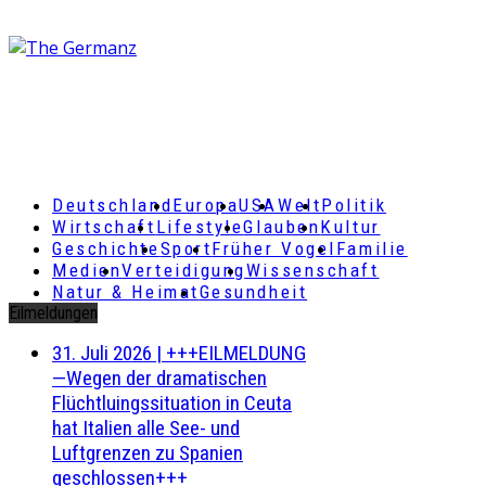
Deutschland
Europa
USA
Welt
Politik
Wirtschaft
Lifestyle
Glauben
Kultur
Geschichte
Sport
Früher Vogel
Familie
Medien
Verteidigung
Wissenschaft
Natur & Heimat
Gesundheit
Eilmeldungen
31. Juli 2026
|
+++EILMELDUNG
—Wegen der dramatischen
Flüchtluingssituation in Ceuta
hat Italien alle See- und
Luftgrenzen zu Spanien
geschlossen+++