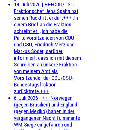
18. Juli 2026
|
+++CDU/CSU-
Fraktionschef Jens Spahn hat
seinen Rücktritt erklärt+++ .In
einem Brief an die Fraktion
schreibt er: „Ich habe die
Parteivorsitzenden von CDU
und CSU, Friedrich Merz und
Markus Söder, darüber
informiert, dass ich mit diesem
Schreiben an unsere Fraktion
von meinem Amt als
Vorsitzender der CDU/CSU-
Bundestagsfraktion
zurücktrete.+++
6. Juli 2026
|
+++Norwegen
(gegen Brasilien) und England
(gegen Mexiko) haben in der
vergangenen Nacht fulminante
WM-Siege eingefahren und