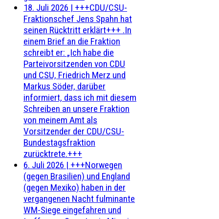
18. Juli 2026
|
+++CDU/CSU-
Fraktionschef Jens Spahn hat
seinen Rücktritt erklärt+++ .In
einem Brief an die Fraktion
schreibt er: „Ich habe die
Parteivorsitzenden von CDU
und CSU, Friedrich Merz und
Markus Söder, darüber
informiert, dass ich mit diesem
Schreiben an unsere Fraktion
von meinem Amt als
Vorsitzender der CDU/CSU-
Bundestagsfraktion
zurücktrete.+++
6. Juli 2026
|
+++Norwegen
(gegen Brasilien) und England
(gegen Mexiko) haben in der
vergangenen Nacht fulminante
WM-Siege eingefahren und