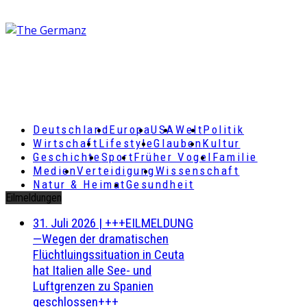
Deutschland
Europa
USA
Welt
Politik
Wirtschaft
Lifestyle
Glauben
Kultur
Geschichte
Sport
Früher Vogel
Familie
Medien
Verteidigung
Wissenschaft
Natur & Heimat
Gesundheit
Eilmeldungen
31. Juli 2026
|
+++EILMELDUNG
—Wegen der dramatischen
Flüchtluingssituation in Ceuta
hat Italien alle See- und
Luftgrenzen zu Spanien
geschlossen+++