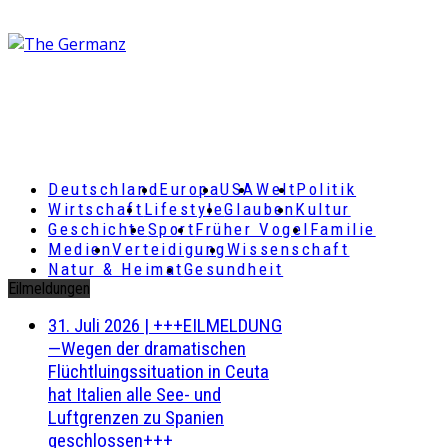
Deutschland
Europa
USA
Welt
Politik
Wirtschaft
Lifestyle
Glauben
Kultur
Geschichte
Sport
Früher Vogel
Familie
Medien
Verteidigung
Wissenschaft
Natur & Heimat
Gesundheit
Eilmeldungen
31. Juli 2026
|
+++EILMELDUNG
—Wegen der dramatischen
Flüchtluingssituation in Ceuta
hat Italien alle See- und
Luftgrenzen zu Spanien
geschlossen+++