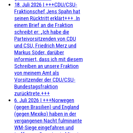
18. Juli 2026
|
+++CDU/CSU-
Fraktionschef Jens Spahn hat
seinen Rücktritt erklärt+++ .In
einem Brief an die Fraktion
schreibt er: „Ich habe die
Parteivorsitzenden von CDU
und CSU, Friedrich Merz und
Markus Söder, darüber
informiert, dass ich mit diesem
Schreiben an unsere Fraktion
von meinem Amt als
Vorsitzender der CDU/CSU-
Bundestagsfraktion
zurücktrete.+++
6. Juli 2026
|
+++Norwegen
(gegen Brasilien) und England
(gegen Mexiko) haben in der
vergangenen Nacht fulminante
WM-Siege eingefahren und