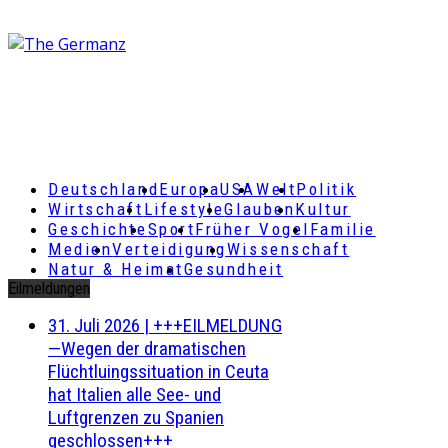
Deutschland
Europa
USA
Welt
Politik
Wirtschaft
Lifestyle
Glauben
Kultur
Geschichte
Sport
Früher Vogel
Familie
Medien
Verteidigung
Wissenschaft
Natur & Heimat
Gesundheit
Eilmeldungen
31. Juli 2026
|
+++EILMELDUNG
—Wegen der dramatischen
Flüchtluingssituation in Ceuta
hat Italien alle See- und
Luftgrenzen zu Spanien
geschlossen+++