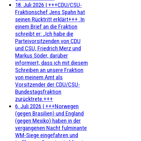
18. Juli 2026
|
+++CDU/CSU-
Fraktionschef Jens Spahn hat
seinen Rücktritt erklärt+++ .In
einem Brief an die Fraktion
schreibt er: „Ich habe die
Parteivorsitzenden von CDU
und CSU, Friedrich Merz und
Markus Söder, darüber
informiert, dass ich mit diesem
Schreiben an unsere Fraktion
von meinem Amt als
Vorsitzender der CDU/CSU-
Bundestagsfraktion
zurücktrete.+++
6. Juli 2026
|
+++Norwegen
(gegen Brasilien) und England
(gegen Mexiko) haben in der
vergangenen Nacht fulminante
WM-Siege eingefahren und