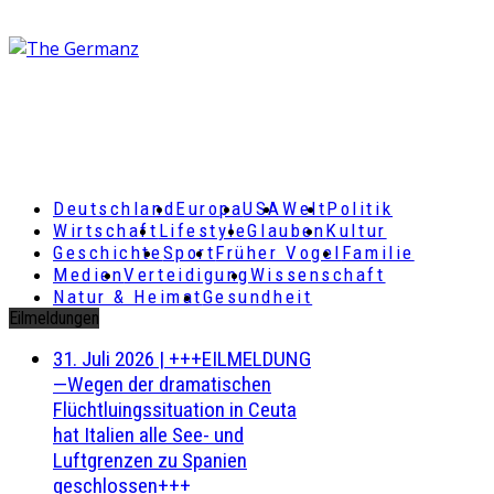
Deutschland
Europa
USA
Welt
Politik
Wirtschaft
Lifestyle
Glauben
Kultur
Geschichte
Sport
Früher Vogel
Familie
Medien
Verteidigung
Wissenschaft
Natur & Heimat
Gesundheit
Eilmeldungen
31. Juli 2026
|
+++EILMELDUNG
—Wegen der dramatischen
Flüchtluingssituation in Ceuta
hat Italien alle See- und
Luftgrenzen zu Spanien
geschlossen+++