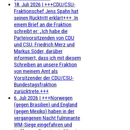
18. Juli 2026
|
+++CDU/CSU-
Fraktionschef Jens Spahn hat
seinen Rücktritt erklärt+++ .In
einem Brief an die Fraktion
schreibt er: „Ich habe die
Parteivorsitzenden von CDU
und CSU, Friedrich Merz und
Markus Söder, darüber
informiert, dass ich mit diesem
Schreiben an unsere Fraktion
von meinem Amt als
Vorsitzender der CDU/CSU-
Bundestagsfraktion
zurücktrete.+++
6. Juli 2026
|
+++Norwegen
(gegen Brasilien) und England
(gegen Mexiko) haben in der
vergangenen Nacht fulminante
WM-Siege eingefahren und