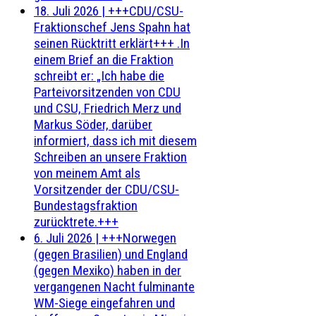
18. Juli 2026
|
+++CDU/CSU-
Fraktionschef Jens Spahn hat
seinen Rücktritt erklärt+++ .In
einem Brief an die Fraktion
schreibt er: „Ich habe die
Parteivorsitzenden von CDU
und CSU, Friedrich Merz und
Markus Söder, darüber
informiert, dass ich mit diesem
Schreiben an unsere Fraktion
von meinem Amt als
Vorsitzender der CDU/CSU-
Bundestagsfraktion
zurücktrete.+++
6. Juli 2026
|
+++Norwegen
(gegen Brasilien) und England
(gegen Mexiko) haben in der
vergangenen Nacht fulminante
WM-Siege eingefahren und