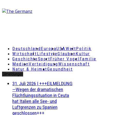
Deutschland
Europa
USA
Welt
Politik
Wirtschaft
Lifestyle
Glauben
Kultur
Geschichte
Sport
Früher Vogel
Familie
Medien
Verteidigung
Wissenschaft
Natur & Heimat
Gesundheit
Eilmeldungen
31. Juli 2026
|
+++EILMELDUNG
—Wegen der dramatischen
Flüchtluingssituation in Ceuta
hat Italien alle See- und
Luftgrenzen zu Spanien
geschlossen+++