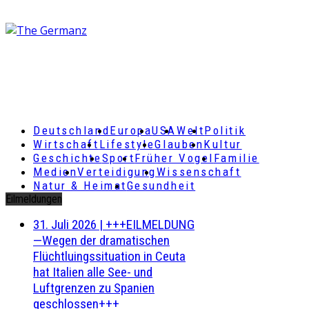
Deutschland
Europa
USA
Welt
Politik
Wirtschaft
Lifestyle
Glauben
Kultur
Geschichte
Sport
Früher Vogel
Familie
Medien
Verteidigung
Wissenschaft
Natur & Heimat
Gesundheit
Eilmeldungen
31. Juli 2026
|
+++EILMELDUNG
—Wegen der dramatischen
Flüchtluingssituation in Ceuta
hat Italien alle See- und
Luftgrenzen zu Spanien
geschlossen+++