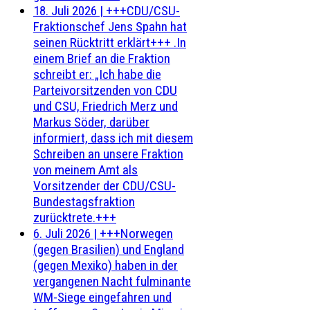
18. Juli 2026
|
+++CDU/CSU-
Fraktionschef Jens Spahn hat
seinen Rücktritt erklärt+++ .In
einem Brief an die Fraktion
schreibt er: „Ich habe die
Parteivorsitzenden von CDU
und CSU, Friedrich Merz und
Markus Söder, darüber
informiert, dass ich mit diesem
Schreiben an unsere Fraktion
von meinem Amt als
Vorsitzender der CDU/CSU-
Bundestagsfraktion
zurücktrete.+++
6. Juli 2026
|
+++Norwegen
(gegen Brasilien) und England
(gegen Mexiko) haben in der
vergangenen Nacht fulminante
WM-Siege eingefahren und