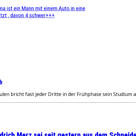
na ist ein Mann mit einem Auto in eine
zt , davon 4 schwer+++
ab
n bricht fast jeder Dritte in der Frühphase sein Studium 
rich Merz sei seit gestern aus dem Schneider