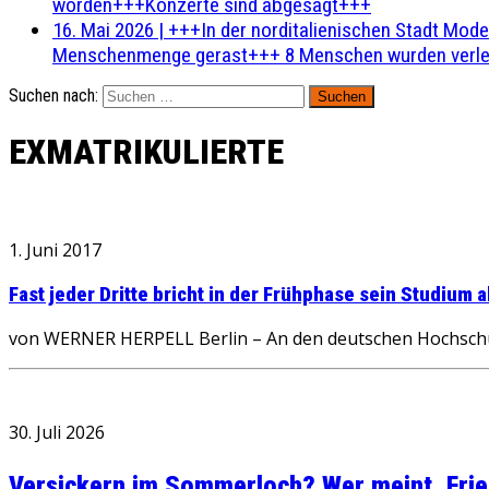
worden+++Konzerte sind abgesagt+++
16. Mai 2026
|
+++In der norditalienischen Stadt Mode
Menschenmenge gerast+++ 8 Menschen wurden verlet
Suchen nach:
EXMATRIKULIERTE
1. Juni 2017
Fast jeder Dritte bricht in der Frühphase sein Studium 
von WERNER HERPELL Berlin – An den deutschen Hochschule
30. Juli 2026
Versickern im Sommerloch? Wer meint, Fried