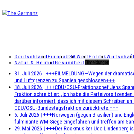
Deutschland
Europa
USA
Welt
Politik
Wirtschaf
Natur & Heimat
Gesundheit
Eilmeldungen
31. Juli 2026
|
+++EILMELDUNG—Wegen der dramatischen 
und Luftgrenzen zu Spanien geschlossen+++
18. Juli 2026
|
+++CDU/CSU-Fraktionschef Jens Spahn ha
Fraktion schreibt er: „Ich habe die Parteivorsitzend
darüber informiert, dass ich mit diesem Schreiben an
CDU/CSU-Bundestagsfraktion zurücktrete.+++
6. Juli 2026
|
+++Norwegen (gegen Brasilien) und Engl
fulminante WM-Siege eingefahren und treffen am Sam
29. Mai 2026
|
+++Der Rockmusiker Udo Lindenberg ist