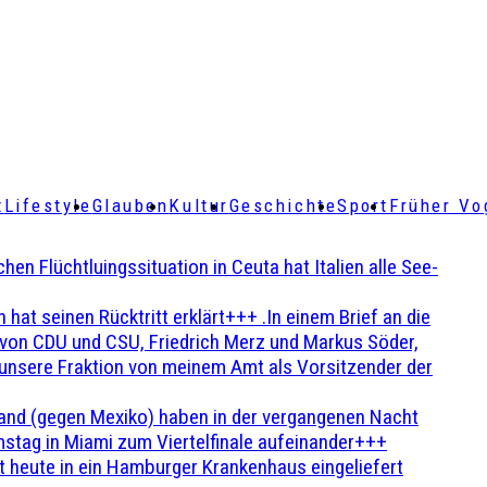
t
Lifestyle
Glauben
Kultur
Geschichte
Sport
Früher Vo
Flüchtluingssituation in Ceuta hat Italien alle See-
t seinen Rücktritt erklärt+++ .In einem Brief an die
en von CDU und CSU, Friedrich Merz und Markus Söder,
 unsere Fraktion von meinem Amt als Vorsitzender der
and (gegen Mexiko) haben in der vergangenen Nacht
stag in Miami zum Viertelfinale aufeinander+++
 heute in ein Hamburger Krankenhaus eingeliefert