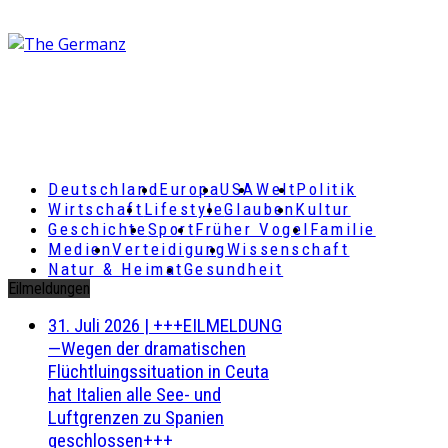
Deutschland
Europa
USA
Welt
Politik
Wirtschaft
Lifestyle
Glauben
Kultur
Geschichte
Sport
Früher Vogel
Familie
Medien
Verteidigung
Wissenschaft
Natur & Heimat
Gesundheit
Eilmeldungen
31. Juli 2026
|
+++EILMELDUNG
—Wegen der dramatischen
Flüchtluingssituation in Ceuta
hat Italien alle See- und
Luftgrenzen zu Spanien
geschlossen+++