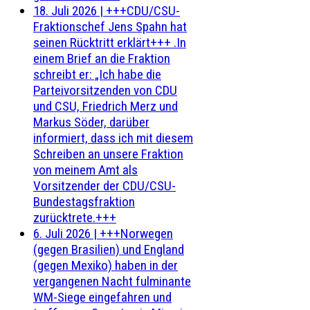
18. Juli 2026
|
+++CDU/CSU-
Fraktionschef Jens Spahn hat
seinen Rücktritt erklärt+++ .In
einem Brief an die Fraktion
schreibt er: „Ich habe die
Parteivorsitzenden von CDU
und CSU, Friedrich Merz und
Markus Söder, darüber
informiert, dass ich mit diesem
Schreiben an unsere Fraktion
von meinem Amt als
Vorsitzender der CDU/CSU-
Bundestagsfraktion
zurücktrete.+++
6. Juli 2026
|
+++Norwegen
(gegen Brasilien) und England
(gegen Mexiko) haben in der
vergangenen Nacht fulminante
WM-Siege eingefahren und