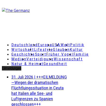
Deutschland
Europa
USA
Welt
Politik
Wirtschaft
Lifestyle
Glauben
Kultur
Geschichte
Sport
Früher Vogel
Familie
Medien
Verteidigung
Wissenschaft
Natur & Heimat
Gesundheit
Eilmeldungen
31. Juli 2026
|
+++EILMELDUNG
—Wegen der dramatischen
Flüchtluingssituation in Ceuta
hat Italien alle See- und
Luftgrenzen zu Spanien
geschlossen+++