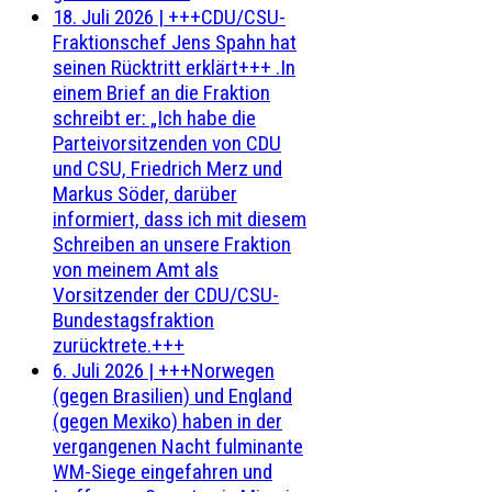
18. Juli 2026
|
+++CDU/CSU-
Fraktionschef Jens Spahn hat
seinen Rücktritt erklärt+++ .In
einem Brief an die Fraktion
schreibt er: „Ich habe die
Parteivorsitzenden von CDU
und CSU, Friedrich Merz und
Markus Söder, darüber
informiert, dass ich mit diesem
Schreiben an unsere Fraktion
von meinem Amt als
Vorsitzender der CDU/CSU-
Bundestagsfraktion
zurücktrete.+++
6. Juli 2026
|
+++Norwegen
(gegen Brasilien) und England
(gegen Mexiko) haben in der
vergangenen Nacht fulminante
WM-Siege eingefahren und