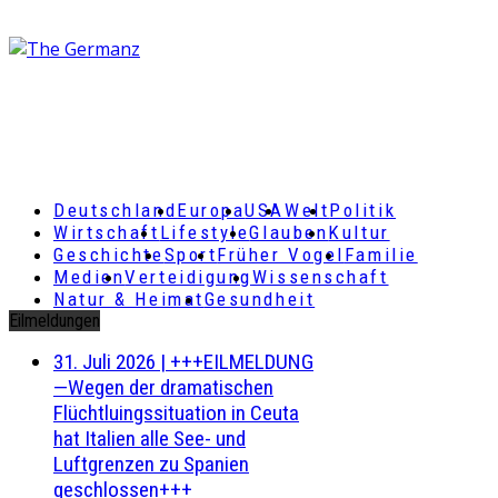
Deutschland
Europa
USA
Welt
Politik
Wirtschaft
Lifestyle
Glauben
Kultur
Geschichte
Sport
Früher Vogel
Familie
Medien
Verteidigung
Wissenschaft
Natur & Heimat
Gesundheit
Eilmeldungen
31. Juli 2026
|
+++EILMELDUNG
—Wegen der dramatischen
Flüchtluingssituation in Ceuta
hat Italien alle See- und
Luftgrenzen zu Spanien
geschlossen+++