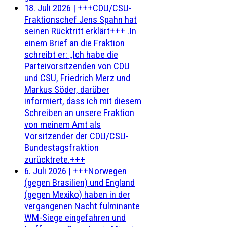
18. Juli 2026
|
+++CDU/CSU-
Fraktionschef Jens Spahn hat
seinen Rücktritt erklärt+++ .In
einem Brief an die Fraktion
schreibt er: „Ich habe die
Parteivorsitzenden von CDU
und CSU, Friedrich Merz und
Markus Söder, darüber
informiert, dass ich mit diesem
Schreiben an unsere Fraktion
von meinem Amt als
Vorsitzender der CDU/CSU-
Bundestagsfraktion
zurücktrete.+++
6. Juli 2026
|
+++Norwegen
(gegen Brasilien) und England
(gegen Mexiko) haben in der
vergangenen Nacht fulminante
WM-Siege eingefahren und