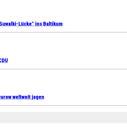
Suwalki-Lücke“ ins Baltikum
 CDU
urow weltweit jagen