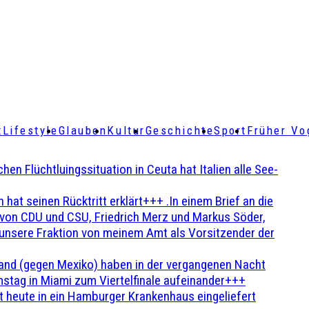
t
Lifestyle
Glauben
Kultur
Geschichte
Sport
Früher Vo
Flüchtluingssituation in Ceuta hat Italien alle See-
t seinen Rücktritt erklärt+++ .In einem Brief an die
en von CDU und CSU, Friedrich Merz und Markus Söder,
 unsere Fraktion von meinem Amt als Vorsitzender der
and (gegen Mexiko) haben in der vergangenen Nacht
stag in Miami zum Viertelfinale aufeinander+++
 heute in ein Hamburger Krankenhaus eingeliefert