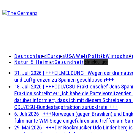
Deutschland
Europa
USA
Welt
Politik
Wirtschaf
Natur & Heimat
Gesundheit
Eilmeldungen
31. Juli 2026
|
+++EILMELDUNG—Wegen der dramatischen 
und Luftgrenzen zu Spanien geschlossen+++
18. Juli 2026
|
+++CDU/CSU-Fraktionschef Jens Spahn ha
Fraktion schreibt er: „Ich habe die Parteivorsitzend
darüber informiert, dass ich mit diesem Schreiben an
CDU/CSU-Bundestagsfraktion zurücktrete.+++
6. Juli 2026
|
+++Norwegen (gegen Brasilien) und Engl
fulminante WM-Siege eingefahren und treffen am Sam
29. Mai 2026
|
+++Der Rockmusiker Udo Lindenberg ist