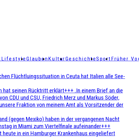
t
Lifestyle
Glauben
Kultur
Geschichte
Sport
Früher Vo
Flüchtluingssituation in Ceuta hat Italien alle See-
t seinen Rücktritt erklärt+++ .In einem Brief an die
en von CDU und CSU, Friedrich Merz und Markus Söder,
 unsere Fraktion von meinem Amt als Vorsitzender der
and (gegen Mexiko) haben in der vergangenen Nacht
stag in Miami zum Viertelfinale aufeinander+++
 heute in ein Hamburger Krankenhaus eingeliefert