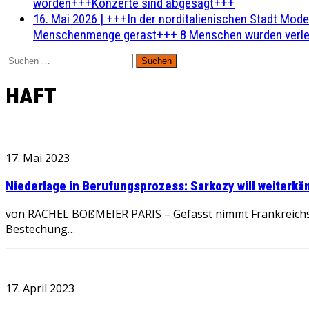
worden+++Konzerte sind abgesagt+++
16. Mai 2026
|
+++In der norditalienischen Stadt Mode
Menschenmenge gerast+++ 8 Menschen wurden verlet
Suchen
nach:
HAFT
17. Mai 2023
Niederlage in Berufungsprozess: Sarkozy will weiterk
von RACHEL BOßMEIER PARIS – Gefasst nimmt Frankreichs e
Bestechung…
17. April 2023