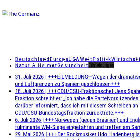
Deutschland
Europa
USA
Welt
Politik
Wirtschaf
Natur & Heimat
Gesundheit
Eilmeldungen
31. Juli 2026
|
+++EILMELDUNG—Wegen der dramatischen 
und Luftgrenzen zu Spanien geschlossen+++
18. Juli 2026
|
+++CDU/CSU-Fraktionschef Jens Spahn ha
Fraktion schreibt er: „Ich habe die Parteivorsitzend
darüber informiert, dass ich mit diesem Schreiben an
CDU/CSU-Bundestagsfraktion zurücktrete.+++
6. Juli 2026
|
+++Norwegen (gegen Brasilien) und Engl
fulminante WM-Siege eingefahren und treffen am Sam
29. Mai 2026
|
+++Der Rockmusiker Udo Lindenberg ist