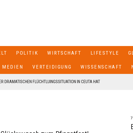
ELT
POLITIK
WIRTSCHAFT
LIFESTYLE
G
MEDIEN
VERTEIDIGUNG
WISSENSCHAFT
R DRAMATISCHEN FLÜCHTLUINGSSITUATION IN CEUTA HAT
 SPANIEN GESCHLOSSEN+++
T SEINEN RÜCKTRITT ERKLÄRT+++ .IN EINEM BRIEF AN DIE
EN VON CDU UND CSU, FRIEDRICH MERZ UND MARKUS SÖDER,
7
N UNSERE FRAKTION VON MEINEM AMT ALS VORSITZENDER DER