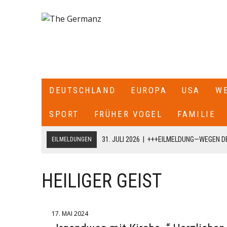
DEUTSCHLAND
EUROPA
USA
W
SPORT
FRÜHER VOGEL
FAMILIE
31. JULI 2026
|
+++EILMELDUNG—WEGEN DE
EILMELDUNGEN
ITALIEN ALLE SEE- UND LUFTGRENZEN ZU
18. JULI 2026
|
+++CDU/CSU-FRAKTIONSCHEF JENS SPAHN HA
HEILIGER GEIST
FRAKTION SCHREIBT ER: „ICH HABE DIE PARTEIVORSITZEND
DARÜBER INFORMIERT, DASS ICH MIT DIESEM SCHREIBEN A
17. MAI 2024
CDU/CSU-BUNDESTAGSFRAKTION ZURÜCKTRETE.+++