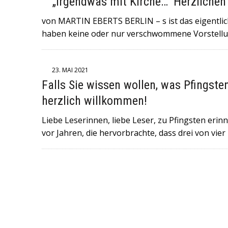
„Irgendwas mit Kirche…“ Herzliche
6. JULI 2026
|
+++NORWEGEN (GEGEN BRASILIEN) UND ENGL
von MARTIN EBERTS BERLIN – s ist das eigentlich
FULMINANTE WM-SIEGE EINGEFAHREN UND TREFFEN AM SAM
haben keine oder nur verschwommene Vorstell
29. MAI 2026
|
+++DER ROCKMUSIKER UDO LINDENBERG IST 
WORDEN+++KONZERTE SIND ABGESAGT+++
23. MAI 2021
16. MAI 2026
|
+++IN DER NORDITALIENISCHEN STADT MODE
Falls Sie wissen wollen, was Pfingste
GERAST+++ 8 MENSCHEN WURDEN VERLETZT , DAVON 4 SC
herzlich willkommen!
Liebe Leserinnen, liebe Leser, zu Pfingsten eri
vor Jahren, die hervorbrachte, dass drei von vie