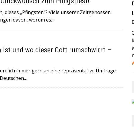
n Glückwunsch zum Pfingstfest!
AND (GEGEN MEXIKO) HABEN IN DER VERGANGENEN NACHT
, dieses „Pfingsten“? Viele unserer Zeitgenossen
STAG IN MIAMI ZUM VIERTELFINALE AUFEINANDER+++
ungen davon, worum es…
HEUTE IN EIN HAMBURGER KRANKENHAUS EINGELIEFERT
l
NA IST EIN MANN MIT EINEM AUTO IN EINE MENSCHENMENGE
n ist und wo dieser Gott rumschwirrt –
HWER+++
W
nnere ich immer gern an eine repräsentative Umfrage
r Deutschen…