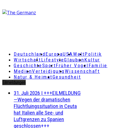
Deutschland
Europa
USA
Welt
Politik
Wirtschaft
Lifestyle
Glauben
Kultur
Geschichte
Sport
Früher Vogel
Familie
Medien
Verteidigung
Wissenschaft
Natur & Heimat
Gesundheit
Eilmeldungen
31. Juli 2026
|
+++EILMELDUNG
—Wegen der dramatischen
Flüchtluingssituation in Ceuta
hat Italien alle See- und
Luftgrenzen zu Spanien
geschlossen+++