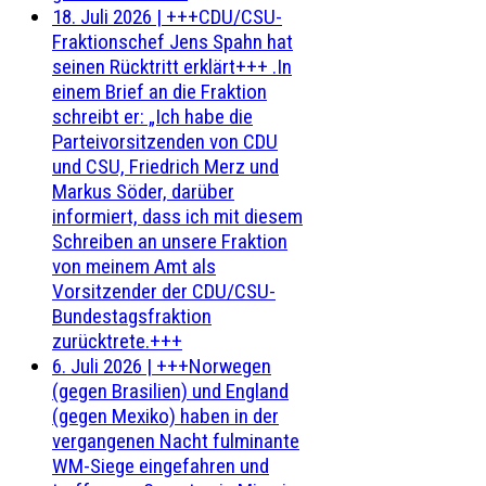
18. Juli 2026
|
+++CDU/CSU-
Fraktionschef Jens Spahn hat
seinen Rücktritt erklärt+++ .In
einem Brief an die Fraktion
schreibt er: „Ich habe die
Parteivorsitzenden von CDU
und CSU, Friedrich Merz und
Markus Söder, darüber
informiert, dass ich mit diesem
Schreiben an unsere Fraktion
von meinem Amt als
Vorsitzender der CDU/CSU-
Bundestagsfraktion
zurücktrete.+++
6. Juli 2026
|
+++Norwegen
(gegen Brasilien) und England
(gegen Mexiko) haben in der
vergangenen Nacht fulminante
WM-Siege eingefahren und