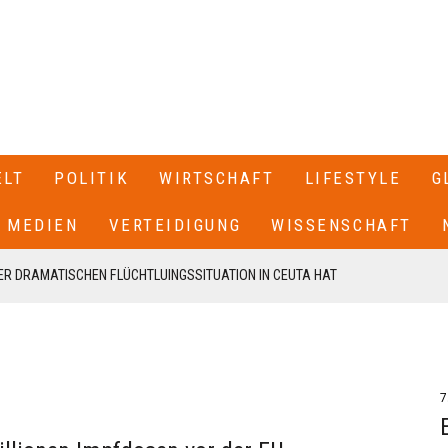
ELT
POLITIK
WIRTSCHAFT
LIFESTYLE
G
MEDIEN
VERTEIDIGUNG
WISSENSCHAFT
R DRAMATISCHEN FLÜCHTLUINGSSITUATION IN CEUTA HAT
 SPANIEN GESCHLOSSEN+++
T SEINEN RÜCKTRITT ERKLÄRT+++ .IN EINEM BRIEF AN DIE
EN VON CDU UND CSU, FRIEDRICH MERZ UND MARKUS SÖDER,
7
N UNSERE FRAKTION VON MEINEM AMT ALS VORSITZENDER DER