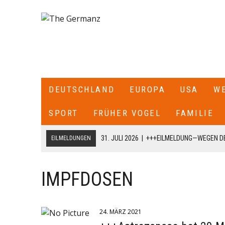
DEUTSCHLAND
EUROPA
USA
W
SPORT
FRÜHER VOGEL
FAMILIE
31. JULI 2026
|
+++EILMELDUNG—WEGEN DE
EILMELDUNGEN
ITALIEN ALLE SEE- UND LUFTGRENZEN ZU
18. JULI 2026
|
+++CDU/CSU-FRAKTIONSCHEF JENS SPAHN HA
IMPFDOSEN
FRAKTION SCHREIBT ER: „ICH HABE DIE PARTEIVORSITZEND
DARÜBER INFORMIERT, DASS ICH MIT DIESEM SCHREIBEN A
24. MÄRZ 2021
CDU/CSU-BUNDESTAGSFRAKTION ZURÜCKTRETE.+++