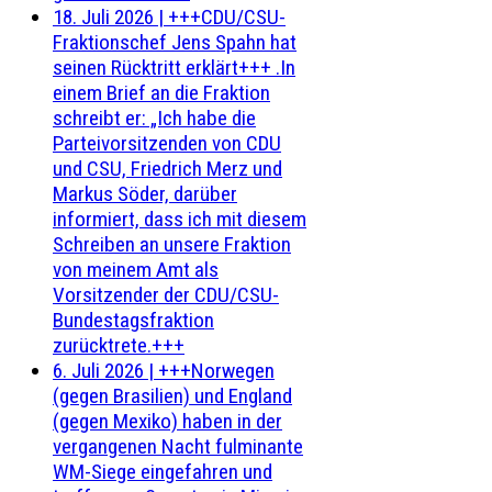
18. Juli 2026
|
+++CDU/CSU-
Fraktionschef Jens Spahn hat
seinen Rücktritt erklärt+++ .In
einem Brief an die Fraktion
schreibt er: „Ich habe die
Parteivorsitzenden von CDU
und CSU, Friedrich Merz und
Markus Söder, darüber
informiert, dass ich mit diesem
Schreiben an unsere Fraktion
von meinem Amt als
Vorsitzender der CDU/CSU-
Bundestagsfraktion
zurücktrete.+++
6. Juli 2026
|
+++Norwegen
(gegen Brasilien) und England
(gegen Mexiko) haben in der
vergangenen Nacht fulminante
WM-Siege eingefahren und