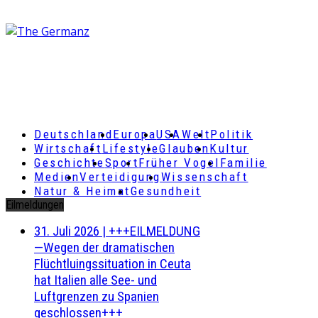
Deutschland
Europa
USA
Welt
Politik
Wirtschaft
Lifestyle
Glauben
Kultur
Geschichte
Sport
Früher Vogel
Familie
Medien
Verteidigung
Wissenschaft
Natur & Heimat
Gesundheit
Eilmeldungen
31. Juli 2026
|
+++EILMELDUNG
—Wegen der dramatischen
Flüchtluingssituation in Ceuta
hat Italien alle See- und
Luftgrenzen zu Spanien
geschlossen+++