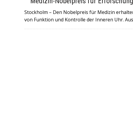
Medizin-Nobelpreis für Erforschung
6. JULI 2026
|
+++NORWEGEN (GEGEN BRASILIEN) UND ENGL
Stockholm – Den Nobelpreis für Medizin erhalten
FULMINANTE WM-SIEGE EINGEFAHREN UND TREFFEN AM SAM
von Funktion und Kontrolle der Inneren Uhr. Au
29. MAI 2026
|
+++DER ROCKMUSIKER UDO LINDENBERG IST 
WORDEN+++KONZERTE SIND ABGESAGT+++
16. MAI 2026
|
+++IN DER NORDITALIENISCHEN STADT MODE
GERAST+++ 8 MENSCHEN WURDEN VERLETZT , DAVON 4 SC