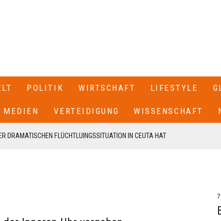
ELT
POLITIK
WIRTSCHAFT
LIFESTYLE
G
MEDIEN
VERTEIDIGUNG
WISSENSCHAFT
R DRAMATISCHEN FLÜCHTLUINGSSITUATION IN CEUTA HAT
 SPANIEN GESCHLOSSEN+++
T SEINEN RÜCKTRITT ERKLÄRT+++ .IN EINEM BRIEF AN DIE
EN VON CDU UND CSU, FRIEDRICH MERZ UND MARKUS SÖDER,
7
N UNSERE FRAKTION VON MEINEM AMT ALS VORSITZENDER DER