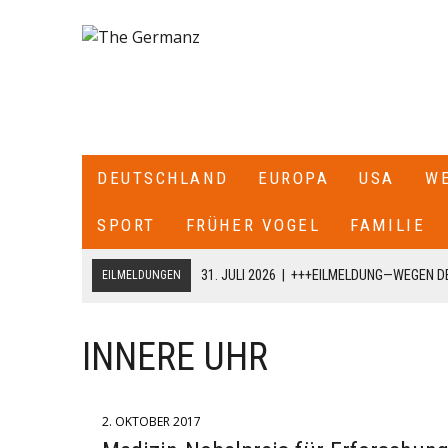
DEUTSCHLAND
EUROPA
USA
W
SPORT
FRÜHER VOGEL
FAMILIE
31. JULI 2026
|
+++EILMELDUNG—WEGEN DE
EILMELDUNGEN
ITALIEN ALLE SEE- UND LUFTGRENZEN ZU
18. JULI 2026
|
+++CDU/CSU-FRAKTIONSCHEF JENS SPAHN HA
INNERE UHR
FRAKTION SCHREIBT ER: „ICH HABE DIE PARTEIVORSITZEND
DARÜBER INFORMIERT, DASS ICH MIT DIESEM SCHREIBEN A
2. OKTOBER 2017
CDU/CSU-BUNDESTAGSFRAKTION ZURÜCKTRETE.+++