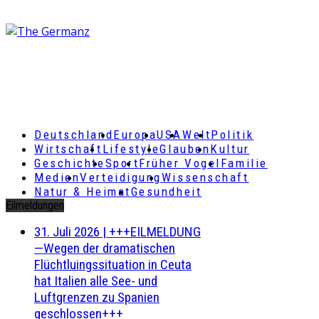
Deutschland
Europa
USA
Welt
Politik
Wirtschaft
Lifestyle
Glauben
Kultur
Geschichte
Sport
Früher Vogel
Familie
Medien
Verteidigung
Wissenschaft
Natur & Heimat
Gesundheit
Eilmeldungen
31. Juli 2026
|
+++EILMELDUNG
—Wegen der dramatischen
Flüchtluingssituation in Ceuta
hat Italien alle See- und
Luftgrenzen zu Spanien
geschlossen+++