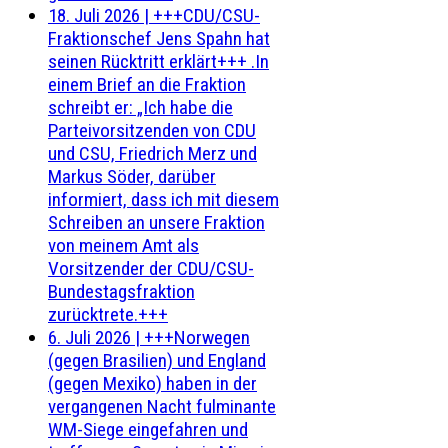
18. Juli 2026
|
+++CDU/CSU-
Fraktionschef Jens Spahn hat
seinen Rücktritt erklärt+++ .In
einem Brief an die Fraktion
schreibt er: „Ich habe die
Parteivorsitzenden von CDU
und CSU, Friedrich Merz und
Markus Söder, darüber
informiert, dass ich mit diesem
Schreiben an unsere Fraktion
von meinem Amt als
Vorsitzender der CDU/CSU-
Bundestagsfraktion
zurücktrete.+++
6. Juli 2026
|
+++Norwegen
(gegen Brasilien) und England
(gegen Mexiko) haben in der
vergangenen Nacht fulminante
WM-Siege eingefahren und