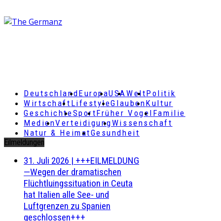
Deutschland
Europa
USA
Welt
Politik
Wirtschaft
Lifestyle
Glauben
Kultur
Geschichte
Sport
Früher Vogel
Familie
Medien
Verteidigung
Wissenschaft
Natur & Heimat
Gesundheit
Eilmeldungen
31. Juli 2026
|
+++EILMELDUNG
—Wegen der dramatischen
Flüchtluingssituation in Ceuta
hat Italien alle See- und
Luftgrenzen zu Spanien
geschlossen+++