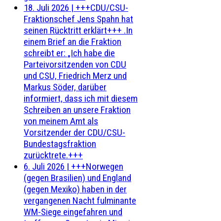
18. Juli 2026
|
+++CDU/CSU-
Fraktionschef Jens Spahn hat
seinen Rücktritt erklärt+++ .In
einem Brief an die Fraktion
schreibt er: „Ich habe die
Parteivorsitzenden von CDU
und CSU, Friedrich Merz und
Markus Söder, darüber
informiert, dass ich mit diesem
Schreiben an unsere Fraktion
von meinem Amt als
Vorsitzender der CDU/CSU-
Bundestagsfraktion
zurücktrete.+++
6. Juli 2026
|
+++Norwegen
(gegen Brasilien) und England
(gegen Mexiko) haben in der
vergangenen Nacht fulminante
WM-Siege eingefahren und