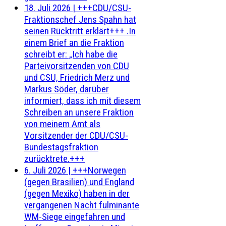
18. Juli 2026
|
+++CDU/CSU-
Fraktionschef Jens Spahn hat
seinen Rücktritt erklärt+++ .In
einem Brief an die Fraktion
schreibt er: „Ich habe die
Parteivorsitzenden von CDU
und CSU, Friedrich Merz und
Markus Söder, darüber
informiert, dass ich mit diesem
Schreiben an unsere Fraktion
von meinem Amt als
Vorsitzender der CDU/CSU-
Bundestagsfraktion
zurücktrete.+++
6. Juli 2026
|
+++Norwegen
(gegen Brasilien) und England
(gegen Mexiko) haben in der
vergangenen Nacht fulminante
WM-Siege eingefahren und