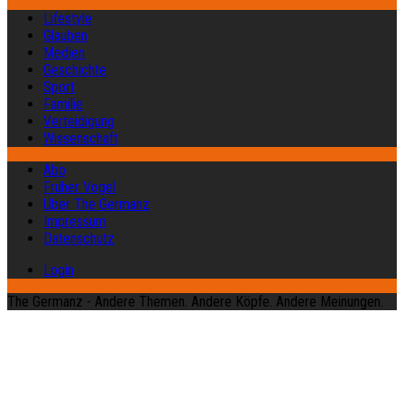
Lifestyle
Glauben
Medien
Geschichte
Sport
Familie
Verteidigung
Wissenschaft
Abo
Früher Vogel
Über The Germanz
Impressum
Datenschutz
Login
The Germanz - Andere Themen. Andere Köpfe. Andere Meinungen.