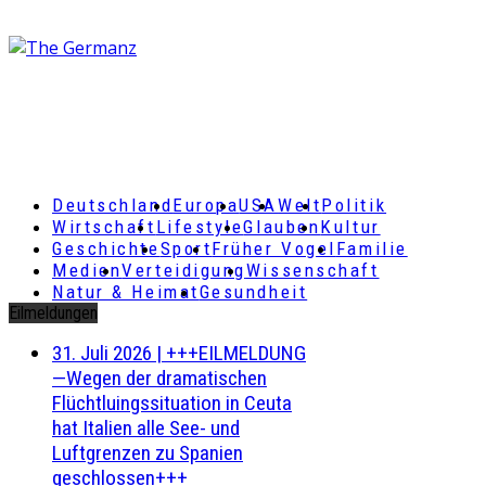
Deutschland
Europa
USA
Welt
Politik
Wirtschaft
Lifestyle
Glauben
Kultur
Geschichte
Sport
Früher Vogel
Familie
Medien
Verteidigung
Wissenschaft
Natur & Heimat
Gesundheit
Eilmeldungen
31. Juli 2026
|
+++EILMELDUNG
—Wegen der dramatischen
Flüchtluingssituation in Ceuta
hat Italien alle See- und
Luftgrenzen zu Spanien
geschlossen+++