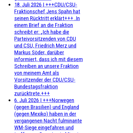
18. Juli 2026
|
+++CDU/CSU-
Fraktionschef Jens Spahn hat
seinen Rücktritt erklärt+++ .In
einem Brief an die Fraktion
schreibt er: „Ich habe die
Parteivorsitzenden von CDU
und CSU, Friedrich Merz und
Markus Söder, darüber
informiert, dass ich mit diesem
Schreiben an unsere Fraktion
von meinem Amt als
Vorsitzender der CDU/CSU-
Bundestagsfraktion
zurücktrete.+++
6. Juli 2026
|
+++Norwegen
(gegen Brasilien) und England
(gegen Mexiko) haben in der
vergangenen Nacht fulminante
WM-Siege eingefahren und