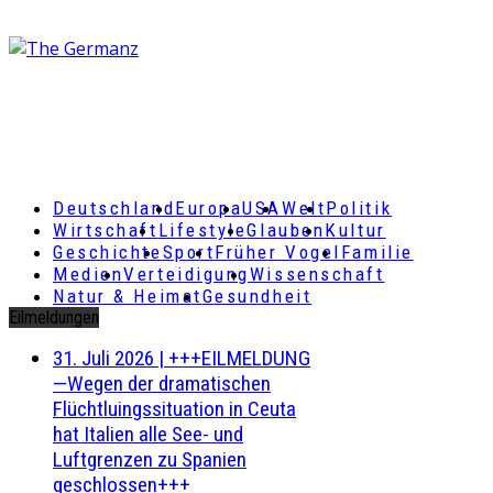
Deutschland
Europa
USA
Welt
Politik
Wirtschaft
Lifestyle
Glauben
Kultur
Geschichte
Sport
Früher Vogel
Familie
Medien
Verteidigung
Wissenschaft
Natur & Heimat
Gesundheit
Eilmeldungen
31. Juli 2026
|
+++EILMELDUNG
—Wegen der dramatischen
Flüchtluingssituation in Ceuta
hat Italien alle See- und
Luftgrenzen zu Spanien
geschlossen+++