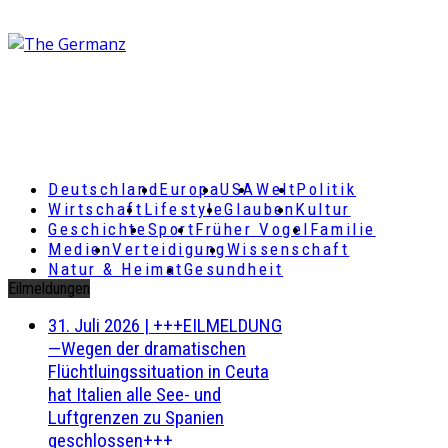
Deutschland
Europa
USA
Welt
Politik
Wirtschaft
Lifestyle
Glauben
Kultur
Geschichte
Sport
Früher Vogel
Familie
Medien
Verteidigung
Wissenschaft
Natur & Heimat
Gesundheit
Eilmeldungen
31. Juli 2026
|
+++EILMELDUNG
—Wegen der dramatischen
Flüchtluingssituation in Ceuta
hat Italien alle See- und
Luftgrenzen zu Spanien
geschlossen+++