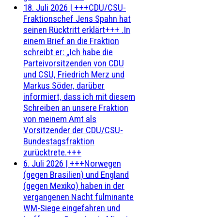
18. Juli 2026
|
+++CDU/CSU-
Fraktionschef Jens Spahn hat
seinen Rücktritt erklärt+++ .In
einem Brief an die Fraktion
schreibt er: „Ich habe die
Parteivorsitzenden von CDU
und CSU, Friedrich Merz und
Markus Söder, darüber
informiert, dass ich mit diesem
Schreiben an unsere Fraktion
von meinem Amt als
Vorsitzender der CDU/CSU-
Bundestagsfraktion
zurücktrete.+++
6. Juli 2026
|
+++Norwegen
(gegen Brasilien) und England
(gegen Mexiko) haben in der
vergangenen Nacht fulminante
WM-Siege eingefahren und