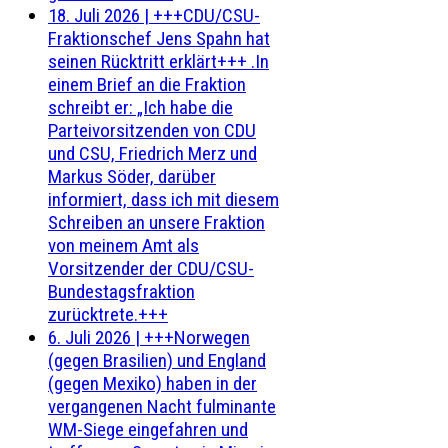
18. Juli 2026
|
+++CDU/CSU-
Fraktionschef Jens Spahn hat
seinen Rücktritt erklärt+++ .In
einem Brief an die Fraktion
schreibt er: „Ich habe die
Parteivorsitzenden von CDU
und CSU, Friedrich Merz und
Markus Söder, darüber
informiert, dass ich mit diesem
Schreiben an unsere Fraktion
von meinem Amt als
Vorsitzender der CDU/CSU-
Bundestagsfraktion
zurücktrete.+++
6. Juli 2026
|
+++Norwegen
(gegen Brasilien) und England
(gegen Mexiko) haben in der
vergangenen Nacht fulminante
WM-Siege eingefahren und