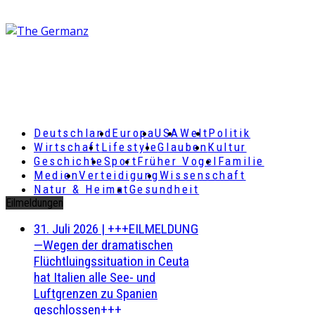
Deutschland
Europa
USA
Welt
Politik
Wirtschaft
Lifestyle
Glauben
Kultur
Geschichte
Sport
Früher Vogel
Familie
Medien
Verteidigung
Wissenschaft
Natur & Heimat
Gesundheit
Eilmeldungen
31. Juli 2026
|
+++EILMELDUNG
—Wegen der dramatischen
Flüchtluingssituation in Ceuta
hat Italien alle See- und
Luftgrenzen zu Spanien
geschlossen+++