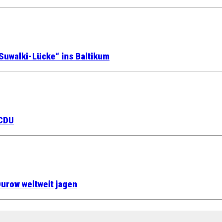
Suwalki-Lücke“ ins Baltikum
 CDU
urow weltweit jagen