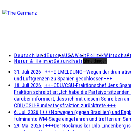
Deutschland
Europa
USA
Welt
Politik
Wirtschaf
Natur & Heimat
Gesundheit
Eilmeldungen
31. Juli 2026
|
+++EILMELDUNG—Wegen der dramatischen 
und Luftgrenzen zu Spanien geschlossen+++
18. Juli 2026
|
+++CDU/CSU-Fraktionschef Jens Spahn ha
Fraktion schreibt er: „Ich habe die Parteivorsitzend
darüber informiert, dass ich mit diesem Schreiben an
CDU/CSU-Bundestagsfraktion zurücktrete.+++
6. Juli 2026
|
+++Norwegen (gegen Brasilien) und Engl
fulminante WM-Siege eingefahren und treffen am Sam
29. Mai 2026
|
+++Der Rockmusiker Udo Lindenberg ist