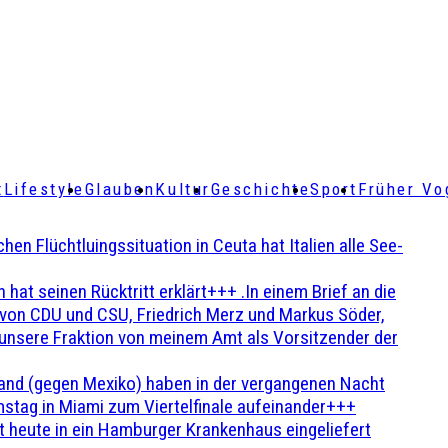
t
Lifestyle
Glauben
Kultur
Geschichte
Sport
Früher Vo
Flüchtluingssituation in Ceuta hat Italien alle See-
t seinen Rücktritt erklärt+++ .In einem Brief an die
en von CDU und CSU, Friedrich Merz und Markus Söder,
 unsere Fraktion von meinem Amt als Vorsitzender der
and (gegen Mexiko) haben in der vergangenen Nacht
stag in Miami zum Viertelfinale aufeinander+++
 heute in ein Hamburger Krankenhaus eingeliefert