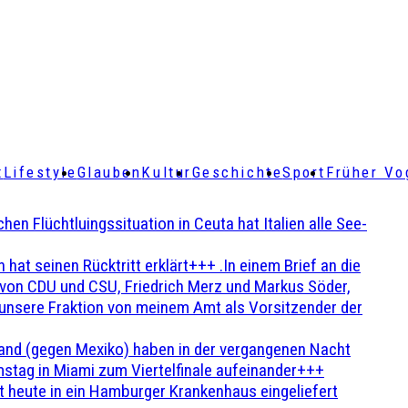
t
Lifestyle
Glauben
Kultur
Geschichte
Sport
Früher Vo
Flüchtluingssituation in Ceuta hat Italien alle See-
t seinen Rücktritt erklärt+++ .In einem Brief an die
en von CDU und CSU, Friedrich Merz und Markus Söder,
 unsere Fraktion von meinem Amt als Vorsitzender der
and (gegen Mexiko) haben in der vergangenen Nacht
stag in Miami zum Viertelfinale aufeinander+++
 heute in ein Hamburger Krankenhaus eingeliefert