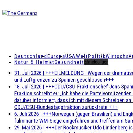
Deutschland
Europa
USA
Welt
Politik
Wirtschaf
Natur & Heimat
Gesundheit
Eilmeldungen
31. Juli 2026
|
+++EILMELDUNG—Wegen der dramatischen 
und Luftgrenzen zu Spanien geschlossen+++
18. Juli 2026
|
+++CDU/CSU-Fraktionschef Jens Spahn ha
Fraktion schreibt er: „Ich habe die Parteivorsitzend
darüber informiert, dass ich mit diesem Schreiben an
CDU/CSU-Bundestagsfraktion zurücktrete.+++
6. Juli 2026
|
+++Norwegen (gegen Brasilien) und Engl
fulminante WM-Siege eingefahren und treffen am Sam
29. Mai 2026
|
+++Der Rockmusiker Udo Lindenberg ist