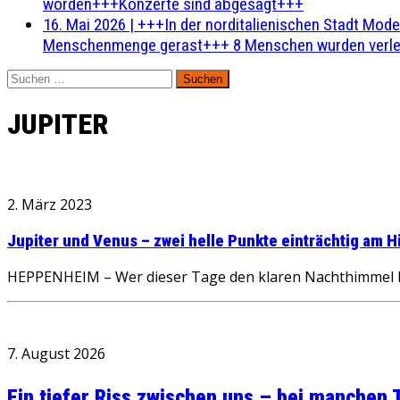
worden+++Konzerte sind abgesagt+++
16. Mai 2026
|
+++In der norditalienischen Stadt Mode
Menschenmenge gerast+++ 8 Menschen wurden verlet
Suchen
nach:
JUPITER
2. März 2023
Jupiter und Venus – zwei helle Punkte einträchtig am 
HEPPENHEIM – Wer dieser Tage den klaren Nachthimmel beo
7. August 2026
Ein tiefer Riss zwischen uns – bei manchen