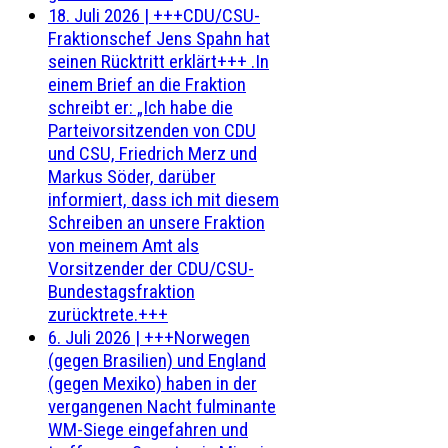
18. Juli 2026
|
+++CDU/CSU-
Fraktionschef Jens Spahn hat
seinen Rücktritt erklärt+++ .In
einem Brief an die Fraktion
schreibt er: „Ich habe die
Parteivorsitzenden von CDU
und CSU, Friedrich Merz und
Markus Söder, darüber
informiert, dass ich mit diesem
Schreiben an unsere Fraktion
von meinem Amt als
Vorsitzender der CDU/CSU-
Bundestagsfraktion
zurücktrete.+++
6. Juli 2026
|
+++Norwegen
(gegen Brasilien) und England
(gegen Mexiko) haben in der
vergangenen Nacht fulminante
WM-Siege eingefahren und