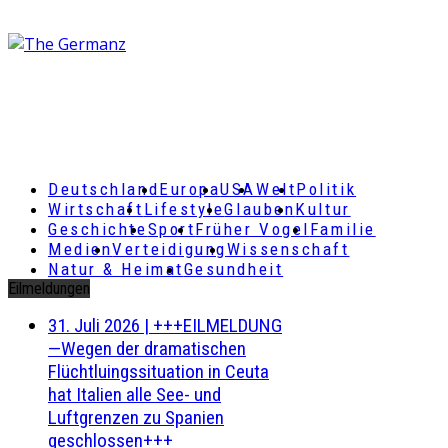
Deutschland
Europa
USA
Welt
Politik
Wirtschaft
Lifestyle
Glauben
Kultur
Geschichte
Sport
Früher Vogel
Familie
Medien
Verteidigung
Wissenschaft
Natur & Heimat
Gesundheit
Eilmeldungen
31. Juli 2026
|
+++EILMELDUNG
—Wegen der dramatischen
Flüchtluingssituation in Ceuta
hat Italien alle See- und
Luftgrenzen zu Spanien
geschlossen+++