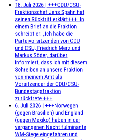
18. Juli 2026
|
+++CDU/CSU-
Fraktionschef Jens Spahn hat
seinen Rücktritt erklärt+++ .In
einem Brief an die Fraktion
schreibt er: „Ich habe die
Parteivorsitzenden von CDU
und CSU, Friedrich Merz und
Markus Söder, darüber
informiert, dass ich mit diesem
Schreiben an unsere Fraktion
von meinem Amt als
Vorsitzender der CDU/CSU-
Bundestagsfraktion
zurücktrete.+++
6. Juli 2026
|
+++Norwegen
(gegen Brasilien) und England
(gegen Mexiko) haben in der
vergangenen Nacht fulminante
WM-Siege eingefahren und