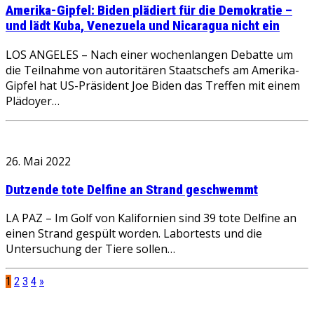
Amerika-Gipfel: Biden plädiert für die Demokratie –
und lädt Kuba, Venezuela und Nicaragua nicht ein
LOS ANGELES – Nach einer wochenlangen Debatte um
die Teilnahme von autoritären Staatschefs am Amerika-
Gipfel hat US-Präsident Joe Biden das Treffen mit einem
Plädoyer…
26. Mai 2022
Dutzende tote Delfine an Strand geschwemmt
LA PAZ – Im Golf von Kalifornien sind 39 tote Delfine an
einen Strand gespült worden. Labortests und die
Untersuchung der Tiere sollen…
1
2
3
4
»