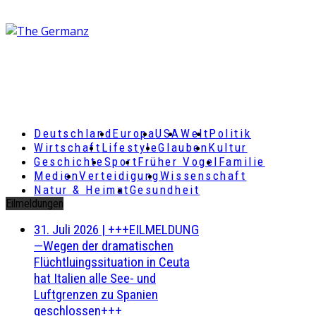
Deutschland
Europa
USA
Welt
Politik
Wirtschaft
Lifestyle
Glauben
Kultur
Geschichte
Sport
Früher Vogel
Familie
Medien
Verteidigung
Wissenschaft
Natur & Heimat
Gesundheit
Eilmeldungen
31. Juli 2026
|
+++EILMELDUNG
—Wegen der dramatischen
Flüchtluingssituation in Ceuta
hat Italien alle See- und
Luftgrenzen zu Spanien
geschlossen+++