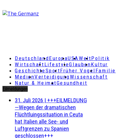
Deutschland
Europa
USA
Welt
Politik
Wirtschaft
Lifestyle
Glauben
Kultur
Geschichte
Sport
Früher Vogel
Familie
Medien
Verteidigung
Wissenschaft
Natur & Heimat
Gesundheit
Eilmeldungen
31. Juli 2026
|
+++EILMELDUNG
—Wegen der dramatischen
Flüchtluingssituation in Ceuta
hat Italien alle See- und
Luftgrenzen zu Spanien
geschlossen+++