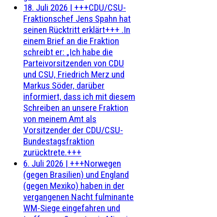
18. Juli 2026
|
+++CDU/CSU-
Fraktionschef Jens Spahn hat
seinen Rücktritt erklärt+++ .In
einem Brief an die Fraktion
schreibt er: „Ich habe die
Parteivorsitzenden von CDU
und CSU, Friedrich Merz und
Markus Söder, darüber
informiert, dass ich mit diesem
Schreiben an unsere Fraktion
von meinem Amt als
Vorsitzender der CDU/CSU-
Bundestagsfraktion
zurücktrete.+++
6. Juli 2026
|
+++Norwegen
(gegen Brasilien) und England
(gegen Mexiko) haben in der
vergangenen Nacht fulminante
WM-Siege eingefahren und