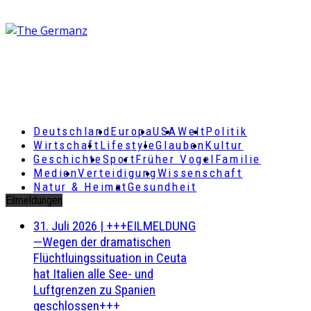
Deutschland
Europa
USA
Welt
Politik
Wirtschaft
Lifestyle
Glauben
Kultur
Geschichte
Sport
Früher Vogel
Familie
Medien
Verteidigung
Wissenschaft
Natur & Heimat
Gesundheit
Eilmeldungen
31. Juli 2026
|
+++EILMELDUNG
—Wegen der dramatischen
Flüchtluingssituation in Ceuta
hat Italien alle See- und
Luftgrenzen zu Spanien
geschlossen+++