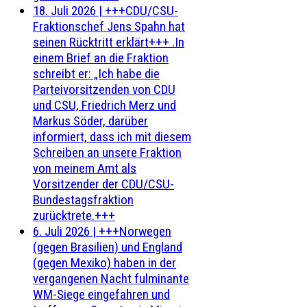
18. Juli 2026
|
+++CDU/CSU-
Fraktionschef Jens Spahn hat
seinen Rücktritt erklärt+++ .In
einem Brief an die Fraktion
schreibt er: „Ich habe die
Parteivorsitzenden von CDU
und CSU, Friedrich Merz und
Markus Söder, darüber
informiert, dass ich mit diesem
Schreiben an unsere Fraktion
von meinem Amt als
Vorsitzender der CDU/CSU-
Bundestagsfraktion
zurücktrete.+++
6. Juli 2026
|
+++Norwegen
(gegen Brasilien) und England
(gegen Mexiko) haben in der
vergangenen Nacht fulminante
WM-Siege eingefahren und