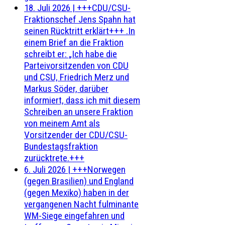
18. Juli 2026
|
+++CDU/CSU-
Fraktionschef Jens Spahn hat
seinen Rücktritt erklärt+++ .In
einem Brief an die Fraktion
schreibt er: „Ich habe die
Parteivorsitzenden von CDU
und CSU, Friedrich Merz und
Markus Söder, darüber
informiert, dass ich mit diesem
Schreiben an unsere Fraktion
von meinem Amt als
Vorsitzender der CDU/CSU-
Bundestagsfraktion
zurücktrete.+++
6. Juli 2026
|
+++Norwegen
(gegen Brasilien) und England
(gegen Mexiko) haben in der
vergangenen Nacht fulminante
WM-Siege eingefahren und