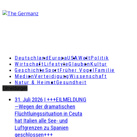
Deutschland
Europa
USA
Welt
Politik
Wirtschaft
Lifestyle
Glauben
Kultur
Geschichte
Sport
Früher Vogel
Familie
Medien
Verteidigung
Wissenschaft
Natur & Heimat
Gesundheit
Eilmeldungen
31. Juli 2026
|
+++EILMELDUNG
—Wegen der dramatischen
Flüchtluingssituation in Ceuta
hat Italien alle See- und
Luftgrenzen zu Spanien
geschlossen+++