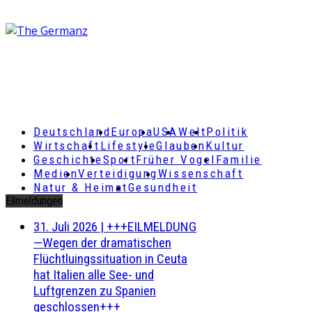
Deutschland
Europa
USA
Welt
Politik
Wirtschaft
Lifestyle
Glauben
Kultur
Geschichte
Sport
Früher Vogel
Familie
Medien
Verteidigung
Wissenschaft
Natur & Heimat
Gesundheit
Eilmeldungen
31. Juli 2026
|
+++EILMELDUNG
—Wegen der dramatischen
Flüchtluingssituation in Ceuta
hat Italien alle See- und
Luftgrenzen zu Spanien
geschlossen+++