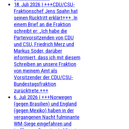
18. Juli 2026
|
+++CDU/CSU-
Fraktionschef Jens Spahn hat
seinen Rücktritt erklärt+++ .In
einem Brief an die Fraktion
schreibt er: „Ich habe die
Parteivorsitzenden von CDU
und CSU, Friedrich Merz und
Markus Söder, darüber
informiert, dass ich mit diesem
Schreiben an unsere Fraktion
von meinem Amt als
Vorsitzender der CDU/CSU-
Bundestagsfraktion
zurücktrete.+++
6. Juli 2026
|
+++Norwegen
(gegen Brasilien) und England
(gegen Mexiko) haben in der
vergangenen Nacht fulminante
WM-Siege eingefahren und